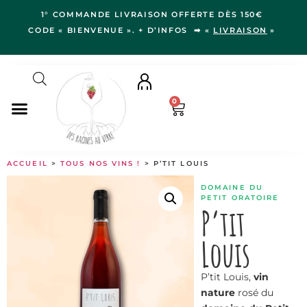
1° COMMANDE LIVRAISON OFFERTE DÈS 150€
CODE « BIENVENUE ». + D’INFOS ➡ «
LIVRAISON
»
0
NOS VINS
ACCUEIL
>
TOUS NOS VINS !
> P’TIT LOUIS
RÉGIONS
DOMAINE DU
LE VERGER
PETIT ORATOIRE
P’tit
IDÉES CADEAUX
Louis
NOS VIGNERON.NE.S
BLOG
P’tit Louis,
vin
nature
rosé du