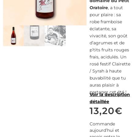
domaine du Petit
Oratoire
, a tout
pour plaire : sa
robe framboise
éclatante, sa
vivacité, son goût
d’agrumes et de
p’tits fruits rouges
frais, acidulés. Un
rosé festif Clairette
/ Syrah à haute
buvabilité que tu
auras plaisir à
partager cet été !
Voir la description
détaillée
13,20
€
Commande
aujourd’hui et
reçois entre le