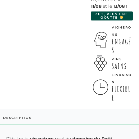
11/08
et le
13/08
!
ZUT, PLUS UNE
GOUTTE
VIGNERO
NS
ENGAGÉ
S
VINS
SAINS
LIVRAISO
N
FLEXIBL
E
DESCRIPTION
P’tit Louis,
vin nature
rosé du
domaine du Petit