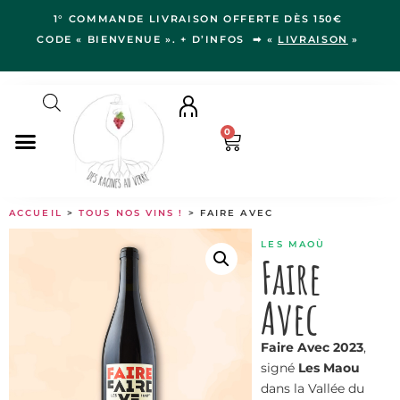
1° COMMANDE LIVRAISON OFFERTE DÈS 150€
CODE « BIENVENUE ». + D’INFOS ➡ «
LIVRAISON
»
0
NOS VINS
ACCUEIL
>
TOUS NOS VINS !
> FAIRE AVEC
RÉGIONS
LES MAOÙ
LE VERGER
Faire
IDÉES CADEAUX
Avec
NOS VIGNERON.NE.S
BLOG
Faire Avec 2023
,
signé
Les Maou
dans la Vallée du