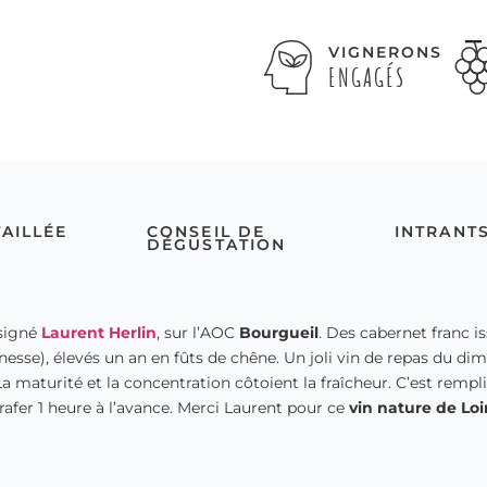
VIGNERONS
ENGAGÉS
TAILLÉE
CONSEIL DE
INTRANT
DÉGUSTATION
signé
Laurent Herlin
, sur l’AOC
Bourgueil
. Des cabernet franc i
inesse), élevés un an en fûts de chêne. Un joli vin de repas du dim
a maturité et la concentration côtoient la fraîcheur. C’est rempli 
arafer 1 heure à l’avance. Merci Laurent pour ce
vin nature de Loi