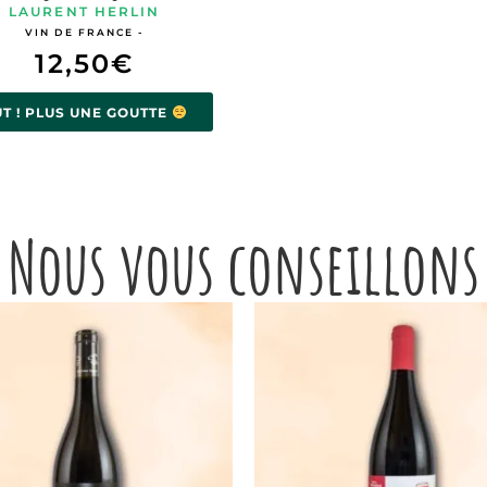
LAURENT HERLIN
VIN DE FRANCE -
12,50
€
UT ! PLUS UNE GOUTTE
Nous vous conseillons