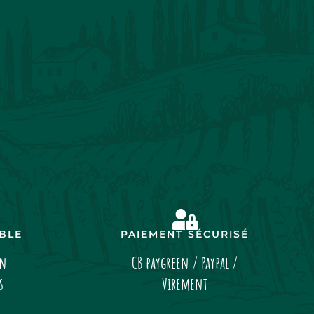
IBLE
PAIEMENT SÉCURISÉ
on
CB paygreen / Paypal /
s
Virement