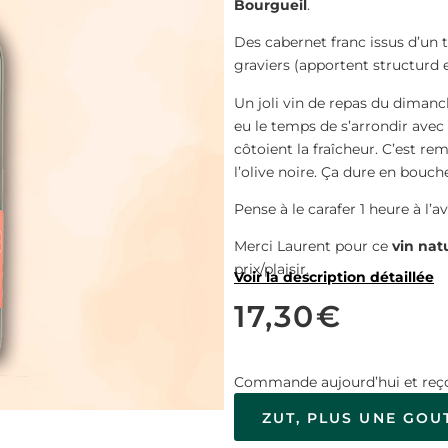
Bourgueil
.
Des cabernet franc issus d’un t
graviers (apportent structurd e
Un joli vin de repas du dimanch
eu le temps de s’arrondir avec
côtoient la fraîcheur. C’est rem
l’olive noire. Ça dure en bouch
Pense à le carafer 1 heure à l’a
Merci Laurent pour ce
vin nat
prix/plaisir.
Voir la description détaillée
17,30
€
Commande aujourd’hui et reço
ZUT, PLUS UNE GOU