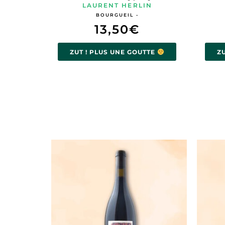
LAURENT HERLIN
BOURGUEIL -
13,50
€
ZUT ! PLUS UNE GOUTTE
Z