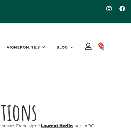
0
VIGNERON.NE.S
BLOG
tions
abernet Franc signé
Laurent Herlin
, sur l’AOC