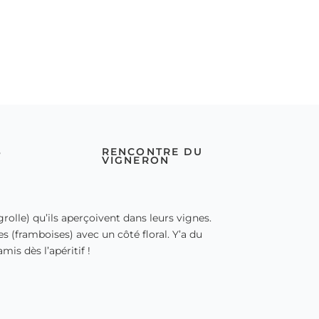
S
RENCONTRE DU
VIGNERON
(grolle) qu’ils aperçoivent dans leurs vignes.
es (framboises) avec un côté floral. Y’a du
mis dès l’apéritif !