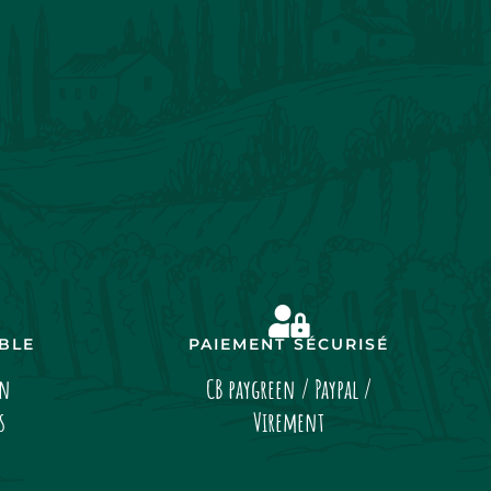
IBLE
PAIEMENT SÉCURISÉ
on
CB paygreen / Paypal /
s
Virement