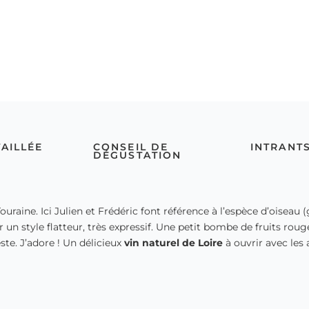
TAILLÉE
CONSEIL DE
INTRANT
DÉGUSTATION
Touraine. Ici Julien et Frédéric font référence à l’espèce d’oiseau 
ur un style flatteur, très expressif. Une petit bombe de fruits roug
este. J’adore ! Un délicieux
vin naturel de Loire
à ouvrir avec les a