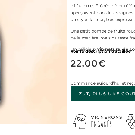
Ici Julien et Frédéric font référ
aperçoivent dans leurs vignes
un style flatteur, très expressif.
Une petit bombe de fruits rouge
de la matière, mais ça reste fra
Un délicieux
vin naturel de Lo
Voir la description détaillée
22,00
€
Commande aujourd’hui et reço
ZUT, PLUS UNE GOU
VIGNERONS
ENGAGÉS