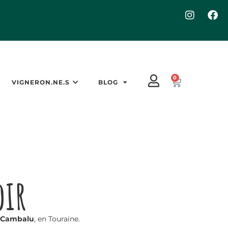
0
VIGNERON.NE.S
BLOG
oir
 Cambalu
, en Touraine.