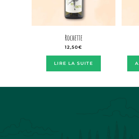
Rochette
12,50
€
LIRE LA SUITE
A