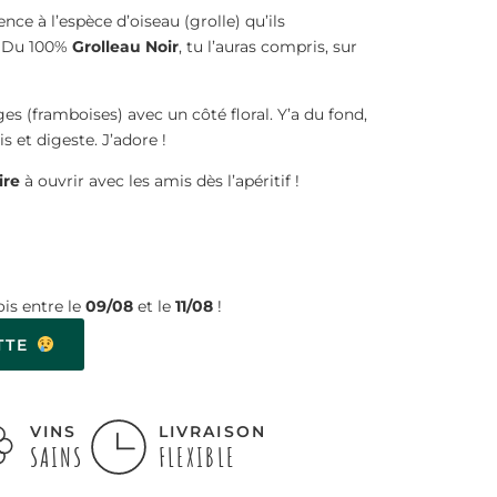
ence à l’espèce d’oiseau (grolle) qu’ils
. Du 100%
Grolleau Noir
, tu l’auras compris, sur
s (framboises) avec un côté floral. Y’a du fond,
is et digeste. J’adore !
ire
à ouvrir avec les amis dès l’apéritif !
is entre le
09/08
et le
11/08
!
TTE
VINS
LIVRAISON
SAINS
FLEXIBLE