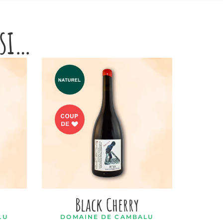
ssi…
Black Cherry
LU
DOMAINE DE CAMBALU