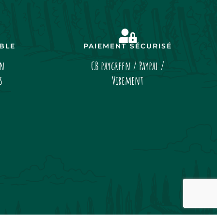
IBLE
PAIEMENT SÉCURISÉ
on
CB paygreen / Paypal /
s
Virement