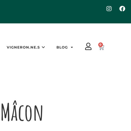
0
VIGNERON.NE.S
BLOG
Mâcon