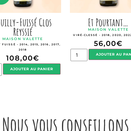
uilly-Fuissé Clos
Et Pourtant…
Reyssié
MAISON VALETTE
VIRÉ-CLESSÉ - 2018, 2020, 202
MAISON VALETTE
56,00
€
 FUISSÉ - 2014, 2015, 2016, 2017,
2018
AJOUTER AU PA
108,00
€
AJOUTER AU PANIER
Nous vous conseillons