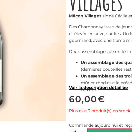
Villages
Mâcon Villages
signé Cécile e
Des Chardonnay issus de jeunes 
et élevée en cuve, sur lies. Un
gourmand, avec une trame miné
Deux assemblages de millésime
Un assemblage des quatr
(dernières bouteilles res
Un assemblage des trois
mûr et rond que le préc
Voir la description détaillée
l’ouvrir.
60,00
€
Plus que 3 produit(s) en stock
Commande aujourd’hui et reço