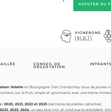
AJOUTER AU P
VIGNERONS
ENGAGÉS
TAILLÉE
CONSEIL DE
INTRANT
DÉGUSTATION
aison Valette
en Bourgogne. Des Chardonnay issus de jeunes vigne
rmonieux, sur le fruit, ample et gourmand, avec une trame minér
: 2020, 2021, 2022 et 2023
(dernières bouteilles restantes)
2022, 2023, 2024
, un peu plus mûr et rond que le précédent. A