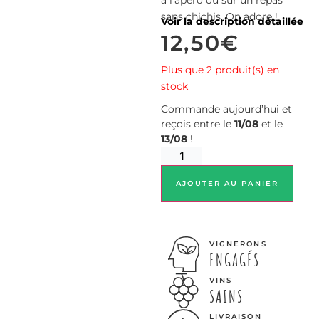
sans chichis. On adore !
Voir la description détaillée
12,50
€
Plus que 2 produit(s) en
stock
Commande aujourd’hui et
reçois entre le
11/08
et le
13/08
!
AJOUTER AU PANIER
VIGNERONS
ENGAGÉS
VINS
SAINS
LIVRAISON