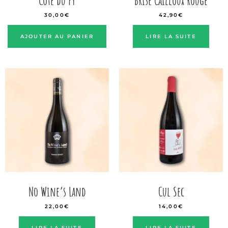
Côte du Py
Brise Cailloux rouge
30,00
€
42,90
€
AJOUTER AU PANIER
LIRE LA SUITE
No Wine’s Land
Cul Sec
22,00
€
14,00
€
LIRE LA SUITE
LIRE LA SUITE