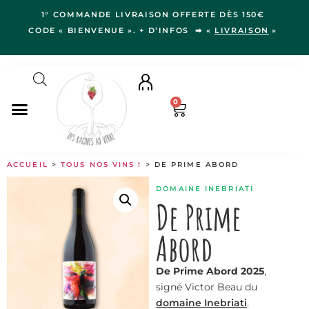
1° COMMANDE LIVRAISON OFFERTE DÈS 150€
CODE « BIENVENUE ». + D’INFOS ➡ «
LIVRAISON
»
0
NOS VINS
ACCUEIL
>
TOUS NOS VINS !
> DE PRIME ABORD
RÉGIONS
DOMAINE INEBRIATI
LE VERGER
De Prime
IDÉES CADEAUX
Abord
NOS VIGNERON.NE.S
BLOG
De Prime Abord 2025
,
signé Victor Beau du
domaine Inebriati
.