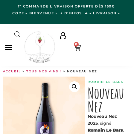
1° COMMANDE LIVRAISON OFFERTE DÈS 150€
CODE « BIENVENUE ». + D’INFOS ➡ «
LIVRAISON
»
0
NOS VINS
ACCUEIL
>
TOUS NOS VINS !
> NOUVEAU NEZ
RÉGIONS
ROMAIN LE BARS
LE VERGER
Nouveau
IDÉES CADEAUX
Nez
NOS VIGNERON.NE.S
BLOG
Nouveau Nez
2025
, signé
Romain Le Bars
.