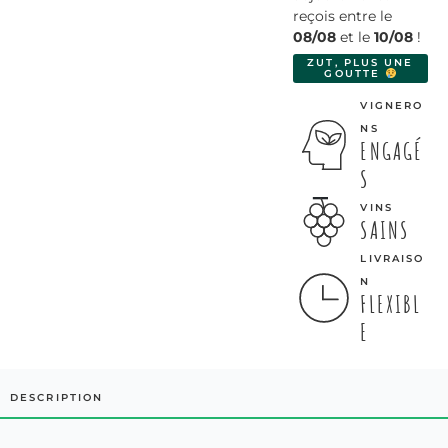
reçois entre le
08/08
et le
10/08
!
ZUT, PLUS UNE
GOUTTE
VIGNERO
NS
ENGAGÉ
S
VINS
SAINS
LIVRAISO
N
FLEXIBL
E
DESCRIPTION