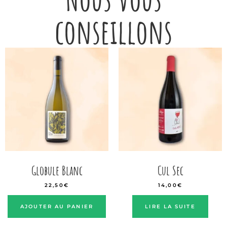
conseillons
Globule Blanc
Cul Sec
22,50
€
14,00
€
AJOUTER AU PANIER
LIRE LA SUITE