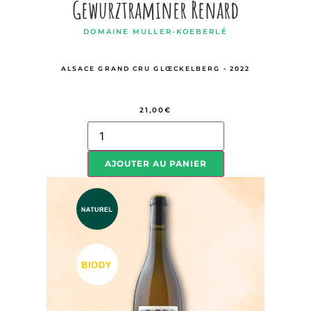
Gewurztraminer Renard
DOMAINE MULLER-KOEBERLÉ
ALSACE GRAND CRU GLŒCKELBERG - 2022
21,00
€
AJOUTER AU PANIER