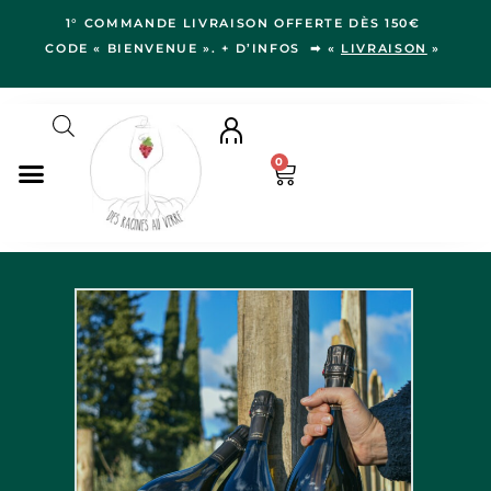
1° COMMANDE LIVRAISON OFFERTE DÈS 150€
CODE « BIENVENUE ». + D’INFOS ➡ «
LIVRAISON
»
0
NOS VINS
RÉGIONS
LE VERGER
IDÉES CADEAUX
NOS VIGNERON.NE.S
BLOG